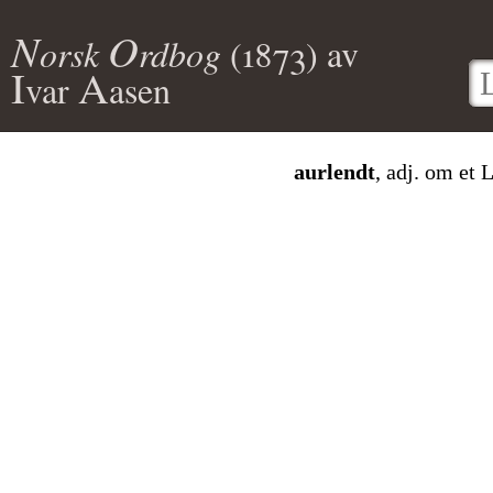
N
O
orsk
rdbog
(
1873
) av
I
A
var
asen
aurlendt
, adj. om et 